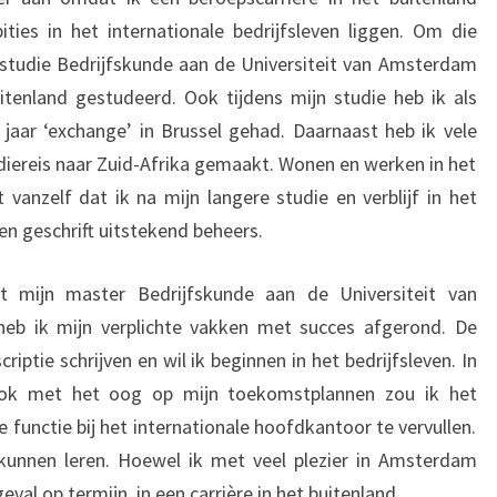
ties in het internationale bedrijfsleven liggen. Om die
 studie Bedrijfskunde aan de Universiteit van Amsterdam
itenland gestudeerd. Ook tijdens mijn studie heb ik als
 jaar ‘exchange’ in Brussel gehad. Daarnaast heb ik vele
diereis naar Zuid-Afrika gemaakt. Wonen en werken in het
 vanzelf dat ik na mijn langere studie en verblijf in het
en geschrift uitstekend beheers.
mijn master Bedrijfskunde aan de Universiteit van
eb ik mijn verplichte vakken met succes afgerond. De
iptie schrijven en wil ik beginnen in het bedrijfsleven. In
ook met het oog op mijn toekomstplannen zou ik het
 functie bij het internationale hoofdkantoor te vervullen.
 kunnen leren. Hoewel ik met veel plezier in Amsterdam
eval op termijn, in een carrière in het buitenland.