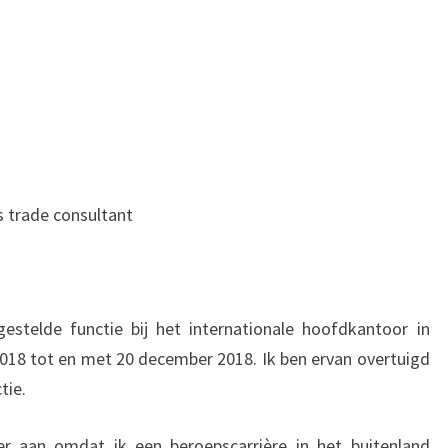
s trade consultant
estelde functie bij het internationale hoofdkantoor in
018 tot en met 20 december 2018. Ik ben ervan overtuigd
tie.
er aan omdat ik een beroepscarrière in het buitenland