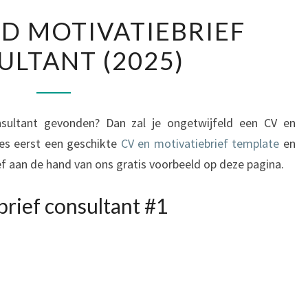
VOORBEELD
D MOTIVATIEBRIEF
MOTIVATIEBRIEF
LTANT (2025)
CONSULTANT
(2025)
nsultant gevonden? Dan zal je ongetwijfeld een CV en
ies eerst een geschikte
CV en motivatiebrief template
en
ef aan de hand van ons gratis voorbeeld op deze pagina.
rief consultant #1